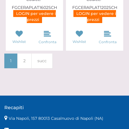
FGCERAPLAT1602SCH
FGCERAPLAT1202SCH
LOGIN per vedere i
LOGIN per vedere i
prezzi
prezzi
Wishlist
Wishlist
Confronta
Confronta
1
2
succ
Recapiti
Via Napoli, 157 80013 Casalnuovo di Napoli (NA)