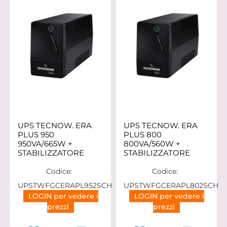
UPS TECNOW. ERA
UPS TECNOW. ERA
PLUS 950
PLUS 800
950VA/665W +
800VA/560W +
STABILIZZATORE
STABILIZZATORE
Codice:
Codice:
UPSTWFGCERAPL952SCH
UPSTWFGCERAPL802SCH
LOGIN per vedere i
LOGIN per vedere i
prezzi
prezzi