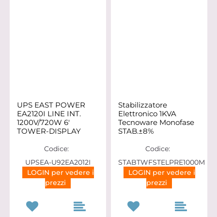
UPS EAST POWER
Stabilizzatore
EA2120I LINE INT.
Elettronico 1KVA
1200V/720W 6'
Tecnoware Monofase
TOWER-DISPLAY
STAB.±8%
Codice:
Codice:
UPSEA-U92EA2012I
STABTWFSTELPRE1000M
LOGIN per vedere i
LOGIN per vedere i
prezzi
prezzi