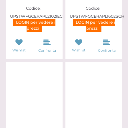
Codice:
Codice:
UPSTWFGCERAPL2102IEC
UPSTWFGCERAPL1602SCH
LOGIN per vedere i
LOGIN per vedere i
prezzi
prezzi
Wishlist
Wishlist
Confronta
Confronta