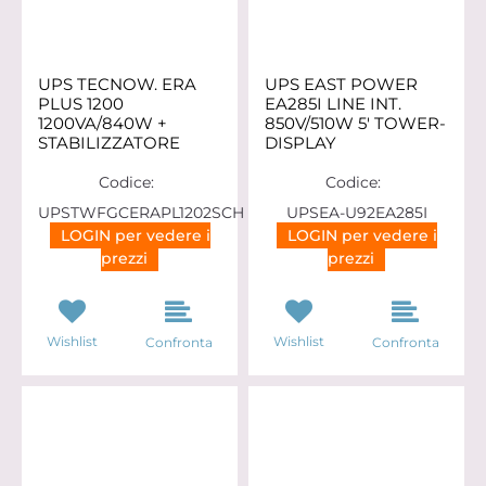
UPS TECNOW. ERA
UPS EAST POWER
PLUS 1200
EA285I LINE INT.
1200VA/840W +
850V/510W 5' TOWER-
STABILIZZATORE
DISPLAY
Codice:
Codice:
UPSTWFGCERAPL1202SCH
UPSEA-U92EA285I
LOGIN per vedere i
LOGIN per vedere i
prezzi
prezzi
Wishlist
Wishlist
Confronta
Confronta