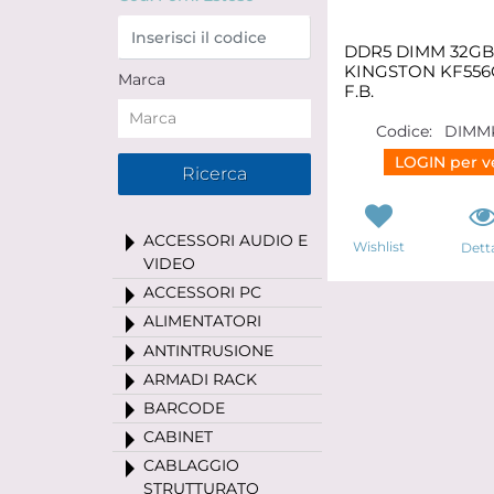
DDR5 DIMM 32GB
KINGSTON KF556
Marca
F.B.
Codice:
DIMM
LOGIN per ve
ACCESSORI AUDIO E
Wishlist
Detta
VIDEO
ACCESSORI PC
ALIMENTATORI
ANTINTRUSIONE
ARMADI RACK
BARCODE
CABINET
CABLAGGIO
STRUTTURATO