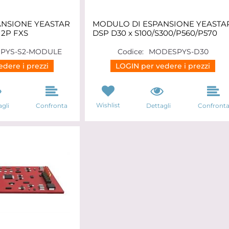
ANSIONE YEASTAR
MODULO DI ESPANSIONE YEASTA
2P FXS
DSP D30 x S100/S300/P560/P570
PYS-S2-MODULE
Codice:
MODESPYS-D30
dere i prezzi
LOGIN per vedere i prezzi
Wishlist
gli
Confronta
Dettagli
Confront