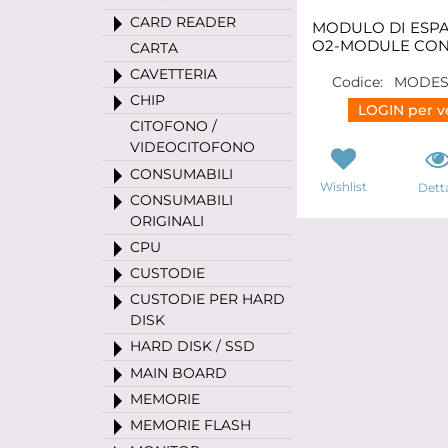
CARD READER
MODULO DI ESP
O2-MODULE CON
CARTA
CAVETTERIA
Codice:
MODES
CHIP
LOGIN per ve
CITOFONO /
VIDEOCITOFONO
CONSUMABILI
Wishlist
Detta
CONSUMABILI
ORIGINALI
CPU
CUSTODIE
CUSTODIE PER HARD
DISK
HARD DISK / SSD
MAIN BOARD
MEMORIE
MEMORIE FLASH