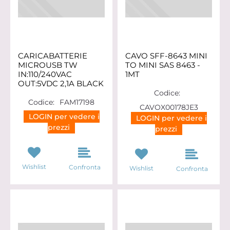
CARICABATTERIE
CAVO SFF-8643 MINI
MICROUSB TW
TO MINI SAS 8463 -
IN:110/240VAC
1MT
OUT:5VDC 2,1A BLACK
Codice:
Codice:
FAM17198
CAVOX00178JE3
LOGIN per vedere i
LOGIN per vedere i
prezzi
prezzi
Wishlist
Confronta
Wishlist
Confronta