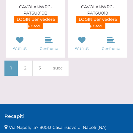
CAVOLANWPC-
CAVOLANWPC-
PAT6U010B
PAT6U010
LOGIN per vedere i
LOGIN per vedere i
prezzi
prezzi
Wishlist
Wishlist
Confronta
Confronta
1
2
3
succ
Recapiti
Via Napoli, 157 80013 Casalnuovo di Napoli (NA)